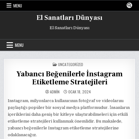
Skip
MENU
to
content
El Sanatları Dünyası
El Sanatları Dünyası
MENU
POSTED
UNCATEGORIZED
IN
Yabancı Beğenilerle İnstagram
Etiketleme Stratejileri
ADMIN
OCAK 18, 2024
Instagram, milyonlarca kullanıcının fotoğraf ve videolarını
paylaştığı popüler bir sosyal medya platformudur. İnsanların
içeriklerini daha geniş bir kitleye ulaştırabilmeleri için etkili
etiketleme stratejileri kullanmak önemlidir. Bu makalede,
yabancı beğenilerle Instagram etiketleme stratejilerine
odaklanacağız.