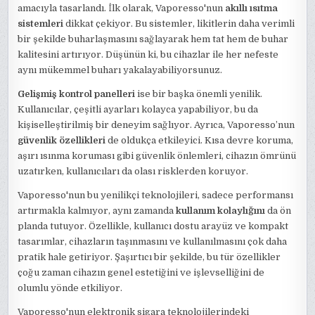
amacıyla tasarlandı. İlk olarak, Vaporesso'nun
akıllı ısıtma
sistemleri
dikkat çekiyor. Bu sistemler, likitlerin daha verimli
bir şekilde buharlaşmasını sağlayarak hem tat hem de buhar
kalitesini artırıyor. Düşünün ki, bu cihazlar ile her nefeste
aynı mükemmel buharı yakalayabiliyorsunuz.
Gelişmiş kontrol panelleri
ise bir başka önemli yenilik.
Kullanıcılar, çeşitli ayarları kolayca yapabiliyor, bu da
kişiselleştirilmiş bir deneyim sağlıyor. Ayrıca, Vaporesso’nun
güvenlik özellikleri
de oldukça etkileyici. Kısa devre koruma,
aşırı ısınma koruması gibi güvenlik önlemleri, cihazın ömrünü
uzatırken, kullanıcıları da olası risklerden koruyor.
Vaporesso'nun bu yenilikçi teknolojileri, sadece performansı
artırmakla kalmıyor, aynı zamanda
kullanım kolaylığını
da ön
planda tutuyor. Özellikle, kullanıcı dostu arayüz ve kompakt
tasarımlar, cihazların taşınmasını ve kullanılmasını çok daha
pratik hale getiriyor. Şaşırtıcı bir şekilde, bu tür özellikler
çoğu zaman cihazın genel estetiğini ve işlevselliğini de
olumlu yönde etkiliyor.
Vaporesso'nun elektronik sigara teknolojilerindeki