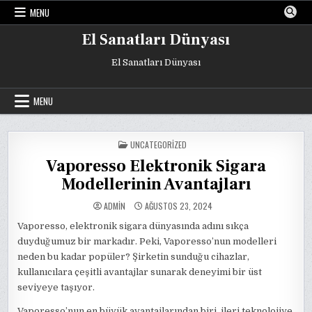
Skip
MENU
to
content
El Sanatları Dünyası
El Sanatları Dünyası
MENU
POSTED
UNCATEGORIZED
IN
Vaporesso Elektronik Sigara
Modellerinin Avantajları
ADMIN
AĞUSTOS 23, 2024
Vaporesso, elektronik sigara dünyasında adını sıkça
duyduğumuz bir markadır. Peki, Vaporesso’nun modelleri
neden bu kadar popüler? Şirketin sunduğu cihazlar,
kullanıcılara çeşitli avantajlar sunarak deneyimi bir üst
seviyeye taşıyor.
Vaporesso’nun en büyük avantajlarından biri, ileri teknolojiye