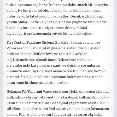
buharlaşmasını sağlar ve kullanıcıya daha tutarlı bir deneyim
sunar. İyi bir ısı kontrolü, aynı zamanda likidin yanmasını
önler ve kötü tat oluşumunu engeller. Düşük ısıda daha az
yoğun buhar üretir ve yüksek ısıda ise yoğun ve tatmin edici
bir deneyim sunar. Bu, sigara içme deneyiminizi
kişiselleştirme konusunda büyük bir avantaj sağlar.
Sıvı Toptan Yükleme Sistemi
Bir diğer teknik avantaj ise
Vaporesso’nun sıvı toptan yükleme sistemidir. Bu sistem,
kullanıcıların e-likitleri hızlı ve temiz bir şekilde
değiştirmelerine olanak tanır. Geleneksel yükleme
sistemlerinde karşılaşılan sızıntı ve dağılma sorunlarını
minimize eder. Ayrıca, bazı modellerde bulunan sıvı kontrol
sistemi, fazla likidin buharlaşmasını önler ve cihazın daha
uzun ömürlü olmasına yardımcı olur.
Gelişmiş Pil Yönetimi
Vaporesso’nun elektronik sigaralarında
kullanılan gelişmiş pil yönetimi teknolojisi, kullanıcıların daha
uzun süre kesintisiz buhar deneyimi yaşamasını sağlar. Akıllı
pil yönetimi, pillerin ömrünü uzatır ve cihazın performansını
artırır. Pilin durumu ve şarj seviyesini gösteren ekranlar,