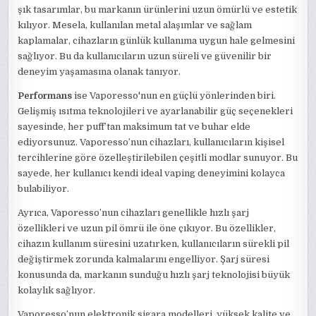
şık tasarımlar, bu markanın ürünlerini uzun ömürlü ve estetik
kılıyor. Mesela, kullanılan metal alaşımlar ve sağlam
kaplamalar, cihazların günlük kullanıma uygun hale gelmesini
sağlıyor. Bu da kullanıcıların uzun süreli ve güvenilir bir
deneyim yaşamasına olanak tanıyor.
Performans
ise Vaporesso'nun en güçlü yönlerinden biri.
Gelişmiş ısıtma teknolojileri ve ayarlanabilir güç seçenekleri
sayesinde, her puff’tan maksimum tat ve buhar elde
ediyorsunuz. Vaporesso’nun cihazları, kullanıcıların kişisel
tercihlerine göre özelleştirilebilen çeşitli modlar sunuyor. Bu
sayede, her kullanıcı kendi ideal vaping deneyimini kolayca
bulabiliyor.
Ayrıca, Vaporesso’nun cihazları genellikle hızlı şarj
özellikleri ve uzun pil ömrü ile öne çıkıyor. Bu özellikler,
cihazın kullanım süresini uzatırken, kullanıcıların sürekli pil
değiştirmek zorunda kalmalarını engelliyor. Şarj süresi
konusunda da, markanın sunduğu hızlı şarj teknolojisi büyük
kolaylık sağlıyor.
Vaporesso’nun elektronik sigara modelleri, yüksek kalite ve