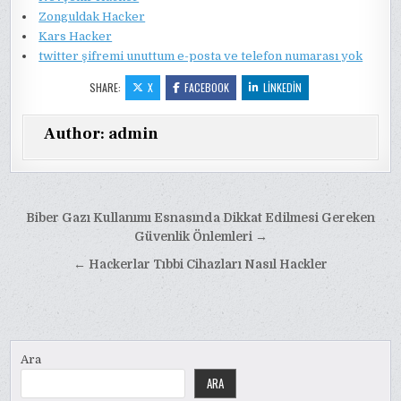
Zonguldak Hacker
Kars Hacker
twitter şifremi unuttum e-posta ve telefon numarası yok
SHARE:
X
FACEBOOK
LINKEDIN
Author:
admin
Yazı
Biber Gazı Kullanımı Esnasında Dikkat Edilmesi Gereken
gezinmesi
Güvenlik Önlemleri →
← Hackerlar Tıbbi Cihazları Nasıl Hackler
Ara
ARA