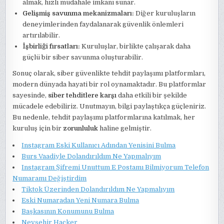
almak, hızlı müdahale imkanı sunar.
Gelişmiş savunma mekanizmaları:
Diğer kuruluşların
deneyimlerinden faydalanarak güvenlik önlemleri
artırılabilir.
İşbirliği fırsatları:
Kuruluşlar, birlikte çalışarak daha
güçlü bir siber savunma oluşturabilir.
Sonuç olarak, siber güvenlikte tehdit paylaşımı platformları,
modern dünyada hayati bir rol oynamaktadır. Bu platformlar
sayesinde,
siber tehditlere karşı
daha etkili bir şekilde
mücadele edebiliriz. Unutmayın, bilgi paylaştıkça güçleniriz.
Bu nedenle, tehdit paylaşımı platformlarına katılmak, her
kuruluş için bir
zorunluluk
haline gelmiştir.
Instagram Eski Kullanıcı Adından Yenisini Bulma
Burs Vaadiyle Dolandırıldım Ne Yapmalıyım
Instagram Şifremi Unuttum E Postamı Bilmiyorum Telefon
Numaramı Değiştirdim
Tiktok Üzerinden Dolandırıldım Ne Yapmalıyım
Eski Numaradan Yeni Numara Bulma
Başkasının Konumunu Bulma
Nevşehir Hacker