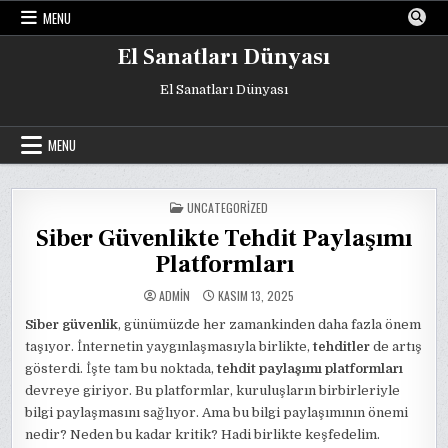
Skip
MENU
to
content
El Sanatları Dünyası
El Sanatları Dünyası
MENU
POSTED
UNCATEGORIZED
IN
Siber Güvenlikte Tehdit Paylaşımı
Platformları
ADMIN
KASIM 13, 2025
Siber güvenlik
, günümüzde her zamankinden daha fazla önem
taşıyor. İnternetin yaygınlaşmasıyla birlikte,
tehditler
de artış
gösterdi. İşte tam bu noktada,
tehdit paylaşımı platformları
devreye giriyor. Bu platformlar, kuruluşların birbirleriyle
bilgi paylaşmasını sağlıyor. Ama bu bilgi paylaşımının önemi
nedir? Neden bu kadar kritik? Hadi birlikte keşfedelim.