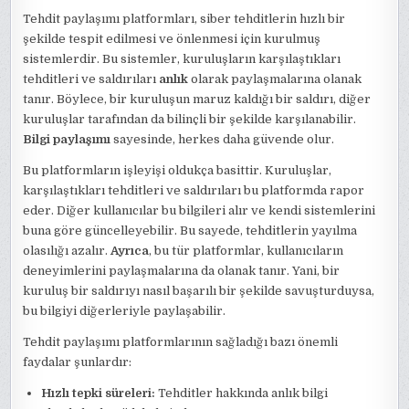
Tehdit paylaşımı platformları, siber tehditlerin hızlı bir
şekilde tespit edilmesi ve önlenmesi için kurulmuş
sistemlerdir. Bu sistemler, kuruluşların karşılaştıkları
tehditleri ve saldırıları
anlık
olarak paylaşmalarına olanak
tanır. Böylece, bir kuruluşun maruz kaldığı bir saldırı, diğer
kuruluşlar tarafından da bilinçli bir şekilde karşılanabilir.
Bilgi paylaşımı
sayesinde, herkes daha güvende olur.
Bu platformların işleyişi oldukça basittir. Kuruluşlar,
karşılaştıkları tehditleri ve saldırıları bu platformda rapor
eder. Diğer kullanıcılar bu bilgileri alır ve kendi sistemlerini
buna göre güncelleyebilir. Bu sayede, tehditlerin yayılma
olasılığı azalır.
Ayrıca
, bu tür platformlar, kullanıcıların
deneyimlerini paylaşmalarına da olanak tanır. Yani, bir
kuruluş bir saldırıyı nasıl başarılı bir şekilde savuşturduysa,
bu bilgiyi diğerleriyle paylaşabilir.
Tehdit paylaşımı platformlarının sağladığı bazı önemli
faydalar şunlardır:
Hızlı tepki süreleri:
Tehditler hakkında anlık bilgi