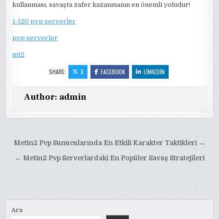
kullanması, savaşta zafer kazanmanın en önemli yoludur!
1-120 pvp serverler
pvp serverler
mt2
SHARE:
X
FACEBOOK
LINKEDIN
Author:
admin
Yazı
Metin2 Pvp Sunucularında En Etkili Karakter Taktikleri →
gezinmesi
← Metin2 Pvp Serverlardaki En Popüler Savaş Stratejileri
Ara