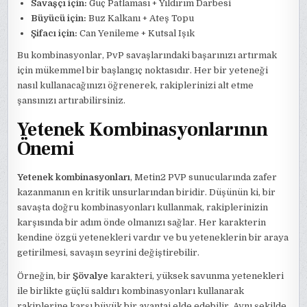
Savaşçı için:
Güç Patlaması + Yıldırım Darbesi
Büyücü için:
Buz Kalkanı + Ateş Topu
Şifacı için:
Can Yenileme + Kutsal Işık
Bu kombinasyonlar, PvP savaşlarındaki başarınızı artırmak
için mükemmel bir başlangıç noktasıdır. Her bir yeteneği
nasıl kullanacağınızı öğrenerek, rakiplerinizi alt etme
şansınızı artırabilirsiniz.
Yetenek Kombinasyonlarının
Önemi
Yetenek kombinasyonları
, Metin2 PVP sunucularında zafer
kazanmanın en kritik unsurlarından biridir. Düşünün ki, bir
savaşta doğru kombinasyonları kullanmak, rakiplerinizin
karşısında bir adım önde olmanızı sağlar. Her karakterin
kendine özgü yetenekleri vardır ve bu yeteneklerin bir araya
getirilmesi, savaşın seyrini değiştirebilir.
Örneğin, bir
Şövalye
karakteri, yüksek savunma yetenekleri
ile birlikte güçlü saldırı kombinasyonları kullanarak
rakiplerine karşı büyük bir avantaj elde edebilir. Aynı şekilde,