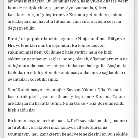
alt etmenizi sağlar. Bu kombinasyon, hem yüksek hasar verir
hem de rakiplerinizi şaşırtır. Aynı zamanda,
Şifacı
karakterler için
İyileştirme
ve
Koruma
yetenekleri, takım
arkadaşlarınızı hayatta tutmanın yanı sıra, savaşın seyrini
değiştirebilir.
Bir diğer popüler kombinasyon ise
Ninja
sınıfında
Gölge
ve
Hız
yeteneklerinin birleşimidir. Bu kombinasyon,
rakiplerinizi hem görünmez hale getirir hem de hızlı
saldırılar yapmanızı sağlar. Sonuç olarak, düşmanlarınızın ne
olduğunu anlaması neredeyse imkansız hale gelir. Aşağıdaki
tabloda, en etkili yetenek kombinasyonlarını ve sağladıkları
avantajları görebilirsiniz:
Sınıf Kombinasyon Avantajlar Savaşçı Yıkım + Öfke Yüksek
hasar, rakipleri şaşırtma Şifacı İyileştirme + Koruma Takım
arkadaşlarını hayatta tutma Ninja Gölge + Hız Görünmezlik,
hızlı saldırılar
Bu kombinasyonları kullanarak, PvP savaşlarındaki şansınızı
artırabilir ve rakiplerinizi kolayca alt edebilirsiniz.
Unutmayın, her karakterin kendi yeteneklerini en iyi şekilde