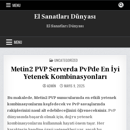
Skip
MENU
to
content
El Sanatları Dünyası
El Sanatları Dünyası
MENU
POSTED
UNCATEGORIZED
IN
Metin2 PVP Serverda PvPde En İyi
Yetenek Kombinasyonları
ADMIN
MAYIS 9, 2025
Bu makalede, Metin2 PVP sunucularında en etkili yetenek
kombinasyonlarını keşfedecek ve PvP savaşlarında
rakiplerinizi nasıl alt edebileceğinizi öğreneceksiniz.
PvP
dünyasında başarılı olmak için, doğru yetenek
kombinasyonlarını kullanmak hayati önem taşır. Her
karakterin kendine özgü yetenekleri var, ancak bu