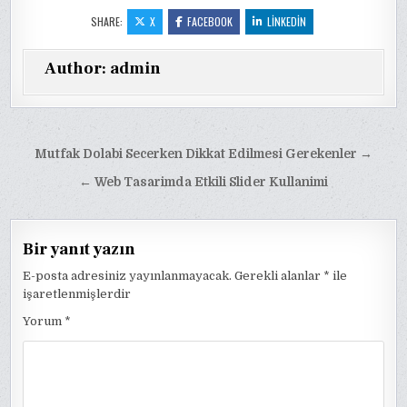
SHARE:
X
FACEBOOK
LINKEDIN
Author:
admin
Yazı
Mutfak Dolabi Secerken Dikkat Edilmesi Gerekenler →
gezinmesi
← Web Tasarimda Etkili Slider Kullanimi
Bir yanıt yazın
E-posta adresiniz yayınlanmayacak.
Gerekli alanlar
*
ile
işaretlenmişlerdir
Yorum
*