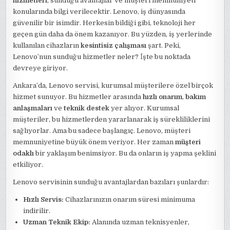
hizmetleri
, sunduğu avantajlar ve müşteri memnuniyeti
konularında bilgi verilecektir. Lenovo, iş dünyasında
güvenilir bir isimdir. Herkesin bildiği gibi, teknoloji her
geçen gün daha da önem kazanıyor. Bu yüzden, iş yerlerinde
kullanılan cihazların
kesintisiz çalışması
şart. Peki,
Lenovo’nun sunduğu hizmetler neler? İşte bu noktada
devreye giriyor.
Ankara’da, Lenovo servisi, kurumsal müşterilere özel birçok
hizmet sunuyor. Bu hizmetler arasında
hızlı onarım
,
bakım
anlaşmaları
ve
teknik destek
yer alıyor. Kurumsal
müşteriler, bu hizmetlerden yararlanarak iş sürekliliklerini
sağlıyorlar. Ama bu sadece başlangıç. Lenovo, müşteri
memnuniyetine büyük önem veriyor. Her zaman
müşteri
odaklı
bir yaklaşım benimsiyor. Bu da onların iş yapma şeklini
etkiliyor.
Lenovo servisinin sunduğu avantajlardan bazıları şunlardır:
Hızlı Servis:
Cihazlarınızın onarım süresi minimuma
indirilir.
Uzman Teknik Ekip:
Alanında uzman teknisyenler,