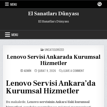
Skip
MENU
to
content
El Sanatları Dünyası
El Sanatları Dünyası
MENU
POSTED
UNCATEGORIZED
IN
Lenovo Servisi Ankarada Kurumsal
Hizmetler
ON
ADMIN
ŞUBAT 9, 2026
LEAVE A COMMENT
LENOVO
SERVISI
ANKARADA
Lenovo Servisi Ankara’da
KURUMSAL
HIZMETLER
Kurumsal Hizmetler
Bu makalede,
Lenovo servisinin Ankara’daki kurumsal