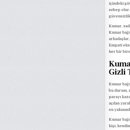
içindeki gü
sebep olur
güvensizlikl
Kumar, sade
Kumar bağım
arkadaşlar, 
Empati eksi
her bir bir
Kumar
Gizli 
Kumar bağım
bu durum, z
parayı kaza
açılan yara
en yakınınd
Kumar bağım
kişi, kendi