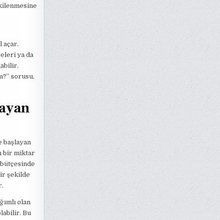
tkilenmesine
 açar.
eleri ya da
abilir.
m?” sorusu,
layan
e başlayan
 bir miktar
 bütçesinde
ir şekilde
r.
ğımlı olan
labilir. Bu