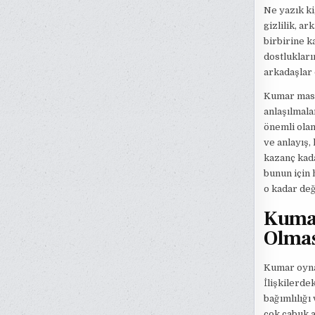
Ne yazık ki
gizlilik, ar
birbirine k
dostlukları
arkadaşlar 
Kumar masas
anlaşılmala
önemli olan
ve anlayış,
kazanç kada
bunun için 
o kadar değ
Kumar
Olma
Kumar oynay
İlişkilerde
bağımlılığı 
çok çabuk a