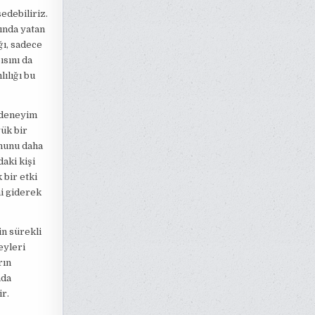
edebiliriz.
ında yatan
ğı, sadece
ısını da
ılığı bu
r deneyim
ük bir
onunu daha
aki kişi
 bir etki
ni giderek
in sürekli
eyleri
rın
nda
r.