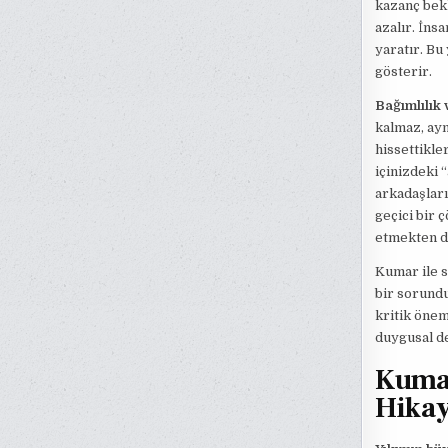
kazanç bekl
azalır. İns
yaratır. Bu
gösterir.
Bağımlılık 
kalmaz, ay
hissettikle
içinizdeki 
arkadaşları
geçici bir 
etmekten d
Kumar ile s
bir sorundu
kritik önem
duygusal d
Kumar
Hikay