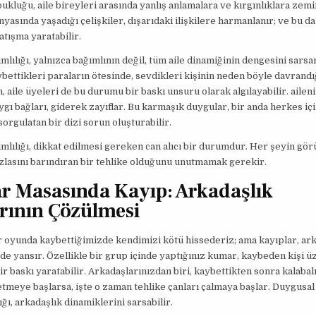
pukluğu, aile bireyleri arasında yanlış anlamalara ve kırgınlıklara zemi
nyasında yaşadığı çelişkiler, dışarıdaki ilişkilere harmanlanır; ve bu da 
atışma yaratabilir.
lılığı, yalnızca bağımlının değil, tüm aile dinamiğinin dengesini sarsar
ybettikleri paraların ötesinde, sevdikleri kişinin neden böyle davrand
, aile üyeleri de bu durumu bir baskı unsuru olarak algılayabilir. aileni
ygı bağları, giderek zayıflar. Bu karmaşık duygular, bir anda herkes için
sorgulatan bir dizi sorun oluşturabilir.
lılığı, dikkat edilmesi gereken can alıcı bir durumdur. Her şeyin g
zlasını barındıran bir tehlike olduğunu unutmamak gerekir.
 Masasında Kayıp: Arkadaşlık
rının Çözülmesi
 oyunda kaybettiğimizde kendimizi kötü hissederiz; ama kayıplar, ark
e de yansır. Özellikle bir grup içinde yaptığınız kumar, kaybeden kişi 
ir baskı yaratabilir. Arkadaşlarınızdan biri, kaybettikten sonra kalabal
etmeye başlarsa, işte o zaman tehlike çanları çalmaya başlar. Duygusal
ığı, arkadaşlık dinamiklerini sarsabilir.