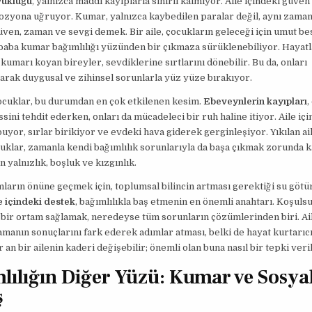
yüklüğü
, yalnızca maddi kayıplarla sınırlı kalmıyor. Aile içindeki güve
ozyona uğruyor. Kumar, yalnızca kaybedilen paralar değil, aynı zama
ven, zaman ve sevgi demek. Bir aile, çocukların geleceği için umut be
baba kumar bağımlılığı yüzünden bir çıkmaza sürüklenebiliyor. Hayatl
umarı koyan bireyler, sevdiklerine sırtlarını dönebilir. Bu da, onları
rarak duygusal ve zihinsel sorunlarla yüz yüze bırakıyor.
ocuklar, bu durumdan en çok etkilenen kesim.
Ebeveynlerin kayıpları
,
ssini tehdit ederken, onları da mücadeleci bir ruh haline itiyor. Aile iç
puyor, sırlar birikiyor ve evdeki hava giderek gerginleşiyor. Yıkılan ai
uklar, zamanla kendi bağımlılık sorunlarıyla da başa çıkmak zorunda k
n yalnızlık, boşluk ve kızgınlık.
mların önüne geçmek için, toplumsal bilincin artması gerektiği su göt
e içindeki destek
, bağımlılıkla baş etmenin en önemli anahtarı. Koşuls
bir ortam sağlamak, neredeyse tüm sorunların çözümlerinden biri. Ail
anın sonuçlarını fark ederek adımlar atması, belki de hayat kurtarıc
r an bir ailenin kaderi değişebilir; önemli olan buna nasıl bir tepki veri
lılığın Diğer Yüzü: Kumar ve Sosya
ş