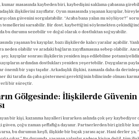
, kumar masasında kaybeden biri, kaybedişini saklama çabasına girebil
kadaşlık ilişkilerini zayıflatır. Oyun masasında yaşanan kayıplar, bireyl
arşı olan güvenini sorgulatabilir. “Acaba bana yalan mı söylüyor?” soru
n temellerini sarsabilir. Bir dost, kaybettiğini söylemekten çekindiğin
da bu durumu sezebilir ve doğal olarak o dostluktan soğuyabilir.
ında yaşanan bu kayıplar, bazı ilişkilerde kalıcı yaralar açabilir. Yanl
ra neden olabilir ve aradaki bağların zayıflamasına sebep olabilir. Anc
 şey, kayıplar sonrası ilişkilerin yeniden inşa edilebilme potansiyelidir
 kayıpların ardından dostlukları yeniden yeşertebilir. Duyguların payla
r önemli bir yapı taşıdır. Arkadaşlık ilişkisi, zamanla daha da derinleş
her iki tarafın da çaba göstermesi gerektiğinin bilincinde olması karm
erli bir süreçtir.
ın Gölgesinde: İlişkilerde Güvenin
sı
an bir kişi, kazanma hayalleri kurarken aslında çok şey kaybediyor ol
ki güven, çoğu zaman şeffaflığa dayanır. Partnerlerden biri gizli bir k
varsa, bu durumun keşfi, ilişkide bir bıçak yarası açar. Hani derler ya, 
çığa çıkar.” Bu durumda, yaşanan yalanlar sadece kişiye değil, tüm iliş