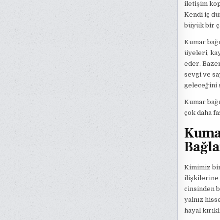
iletişim ko
Kendi iç dü
büyük bir ç
Kumar bağım
üyeleri, ka
eder. Bazen
sevgi ve sa
geleceğini 
Kumar bağım
çok daha fa
Kumar
Bağla
Kimimiz bir
ilişkilerin
cinsinden b
yalnız hiss
hayal kırıkl