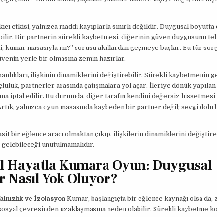
ıcı etkisi, yalnızca maddi kayıplarla sınırlı değildir. Duygusal boyutta 
bilir. Bir partnerin sürekli kaybetmesi, diğerinin güven duygusunu teh
, kumar masasıyla mı?” sorusu akıllardan geçmeye başlar. Bu tür sor
güvenin yerle bir olmasına zemin hazırlar.
anlıkları, ilişkinin dinamiklerini değiştirebilir. Sürekli kaybetmenin ge
çluluk, partnerler arasında çatışmalara yol açar. İleriye dönük yapılan 
a iptal edilir. Bu durumda, diğer tarafın kendini değersiz hissetmesi
 Artık, yalnızca oyun masasında kaybeden bir partner değil; sevgi dolu bi
sit bir eğlence aracı olmaktan çıkıp, ilişkilerin dinamiklerini değiştire
e gelebileceği unutulmamalıdır.
l Hayatla Kumara Oyun: Duygusal
r Nasıl Yok Oluyor?
alnızlık ve İzolasyon
Kumar, başlangıçta bir eğlence kaynağı olsa da,
sosyal çevresinden uzaklaşmasına neden olabilir. Sürekli kaybetme k