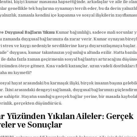
entisi, kişiyi kumar masasına hapsettiğinde, arkadaşlar ve aile ile olan
anlar genellikle tek başlarına oynamayı tercih eder, bu da derin yalnızlı
 yalnızlık, zamanla kendini içe kapanma ve sosyal ilişkilerin zayıflamas
ve Duygusal Bağların Yıkımı
Kumar bağımlılığı, sadece mali sorunlar 
nı zamanda duygusal bağlarımıza da zarar verir. Kumar oynayan bireyl
ri stres ve kaygı nedeniyle sevdiklerine karşı duyarsızlaşmaya başlar.
“aile” duygusu, kumar takıntınızın yoğunluğu altında ezilir. Hatta bazıl
 ile daha fazla zaman geçirmenin sosyal bağlantıyı artıracağını düşüns
çözümden öteye gitmez. Kısa vadeli kazançlar, uzun vadeli dostlukları 
aha mı kıymetli?
osyal hayat arasındaki bu karmaşık ilişki, birçok insanın başına gelebi
r. İkisi arasındaki dengeyi sağlamak, duygusal bağlarımızı güçlendirm
e sahiptir. Hayatın sunduğu gerçek bağlar yerine, bir masada kaybola
erinlik, gerçekten düşündürücü.
 Yüzünden Yıkılan Aileler: Gerçek
eler ve Sonuçlar