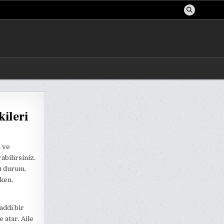
kileri
n ve
abilirsiniz.
u durum,
rken,
addi bir
 atar. Aile