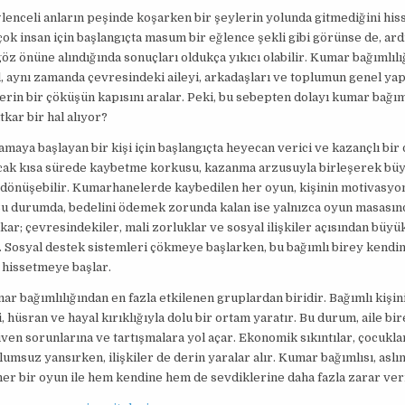
enceli anların peşinde koşarken bir şeylerin yolunda gitmediğini hiss
ok insan için başlangıçta masum bir eğlence şekli gibi görünse de, ard
göz önüne alındığında sonuçları oldukça yıkıcı olabilir. Kumar bağımlılı
l, aynı zamanda çevresindeki aileyi, arkadaşları ve toplumun genel yap
erin bir çöküşün kapısını aralar. Peki, bu sebepten dolayı kumar bağıml
tkar bir hal alıyor?
aya başlayan bir kişi için başlangıçta heyecan verici ve kazançlı bi
Ancak kısa sürede kaybetme korkusu, kazanma arzusuyla birleşerek büy
a dönüşebilir. Kumarhanelerde kaybedilen her oyun, kişinin motivasy
 Bu durumda, bedelini ödemek zorunda kalan ise yalnızca oyun masasınd
kar; çevresindekiler, mali zorluklar ve sosyal ilişkiler açısından büyük
r. Sosyal destek sistemleri çökmeye başlarken, bu bağımlı birey kendi
 hissetmeye başlar.
mar bağımlılığından en fazla etkilenen gruplardan biridir. Bağımlı kişin
 hüsran ve hayal kırıklığıyla dolu bir ortam yaratır. Bu durum, aile bir
ven sorunlarına ve tartışmalara yol açar. Ekonomik sıkıntılar, çocukla
lumsuz yansırken, ilişkiler de derin yaralar alır. Kumar bağımlısı, aslı
her bir oyun ile hem kendine hem de sevdiklerine daha fazla zarar veri