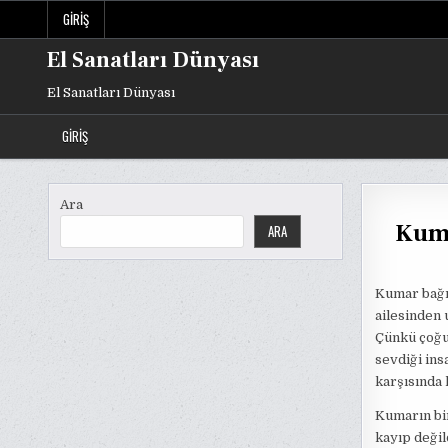
Skip
GIRIŞ
to
content
El Sanatları Dünyası
El Sanatları Dünyası
GIRIŞ
Ara
Kuma
ARA
Kumar bağım
ailesinden 
Çünkü çoğu 
sevdiği insa
karşısında
Kumarın bir
kayıp değil