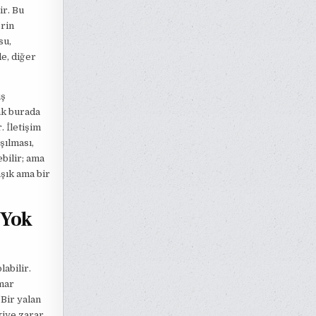
ir. Bu
erin
su,
de, diğer
ış
ak burada
. İletişim
şılması,
ebilir; ama
aşık ama bir
 Yok
abilir.
umar
“Bir yalan
kiye zarar