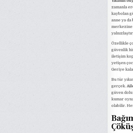
Yıkımın bü
zamanla er
kaybolan gü
anne ya da 
merkezine k
yalnızlaştı
Özellikle ç
güvenlik hi
iletişim ko
yetişen çoc
Geriye kala
Bu tür yıkı
gerçek.
Ail
güven dolu 
kumar oynam
olabilir. He
Bağım
Çökü