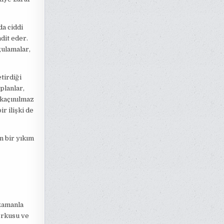
da ciddi
dit eder.
gulamalar,
tirdiği
planlar,
 kaçınılmaz
r ilişki de
n bir yıkım
 zamanla
orkusu ve