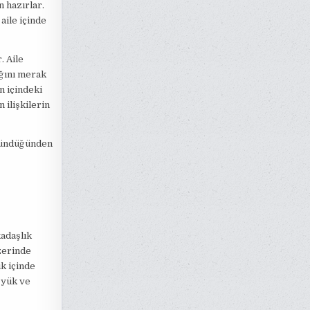
n hazırlar.
aile içinde
. Aile
ığını merak
n içindeki
 ilişkilerin
öründüğünden
adaşlık
üzerinde
ık içinde
 yük ve