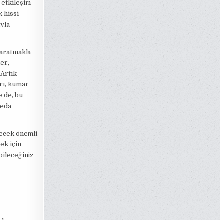
 etkileşim
k hissi
ıyla
yaratmakla
er,
 Artık
arı, kumar
e de, bu
feda
lecek önemli
ek için
bileceğiniz