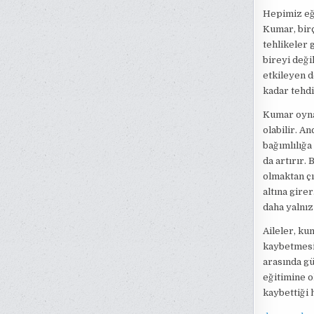
Hepimiz eğl
Kumar, birç
tehlikeler 
bireyi deği
etkileyen d
kadar tehdi
Kumar oynam
olabilir. 
bağımlılığ
da artırır.
olmaktan çı
altına gire
daha yalnız
Aileler, ku
kaybetmesi,
arasında gü
eğitimine o
kaybettiği 