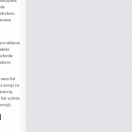
n duygusu,
nda
slerken,
arının
 çocukların
indeki
lelerde
alıyor.
ürmez bir
uz sevgi ve
elerin,
ı bir eylem
leceği.
l