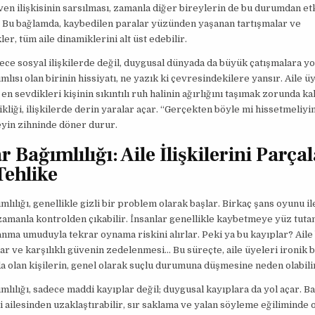
ven ilişkisinin sarsılması, zamanla diğer bireylerin de bu durumdan e
. Bu bağlamda, kaybedilen paralar yüzünden yaşanan tartışmalar ve
er, tüm aile dinamiklerini alt üst edebilir.
ce sosyal ilişkilerde değil, duygusal dünyada da büyük çatışmalara yol
lısı olan birinin hissiyatı, ne yazık ki çevresindekilere yansır. Aile üy
en sevdikleri kişinin sıkıntılı ruh halinin ağırlığını taşımak zorunda kal
kliği, ilişkilerde derin yaralar açar. “Gerçekten böyle mi hissetmeliyi
eyin zihninde döner durur.
 Bağımlılığı: Aile İlişkilerini Parça
Tehlike
lılığı, genellikle gizli bir problem olarak başlar. Birkaç şans oyunu il
amanla kontrolden çıkabilir. İnsanlar genellikle kaybetmeye yüz tutan
nma umuduyla tekrar oynama riskini alırlar. Peki ya bu kayıplar? Aile
lar ve karşılıklı güvenin zedelenmesi… Bu süreçte, aile üyeleri ironik b
a olan kişilerin, genel olarak suçlu durumuna düşmesine neden olabili
lılığı, sadece maddi kayıplar değil; duygusal kayıplara da yol açar. Ba
ni ailesinden uzaklaştırabilir, sır saklama ve yalan söyleme eğiliminde o