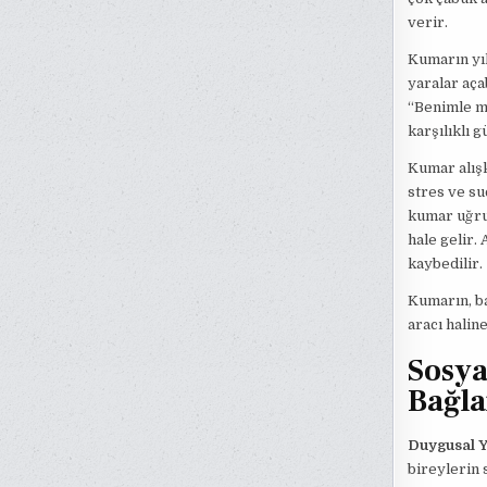
verir.
Kumarın yık
yaralar aça
“Benimle mi
karşılıklı 
Kumar alışk
stres ve su
kumar uğrun
hale gelir.
kaybedilir.
Kumarın, ba
aracı halin
Sosya
Bağla
Duygusal Y
bireylerin 