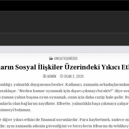
POSTED
UNCATEGORIZED
IN
rın Sosyal İlişkiler Üzerindeki Yıkıcı Et
ADMIN
OCAK 3, 2025
lılığı, yalnızlık duygusunu besler. Kullanıcı, zamanla arkadaşlarında
uzaklaşır. “Neden kumar oynamak için dışarı çıkmayı bıraktı?” diye sor
zaman yalnız başına oyun oynamak, onun için daha cazip hale gelir. B
nlarla olan bağlarını zayıflatır. Elbette, yalnızlıkla başa çıkmaya çalışı
 kimseyi bulamaz.
 diğer yıkıcı etkisi de finansal sorunlardır. Para kaybetmek, sadece m
dir; aynı zamanda ailenin güvenliğini ve bireylerin itibarını da tehlikeye