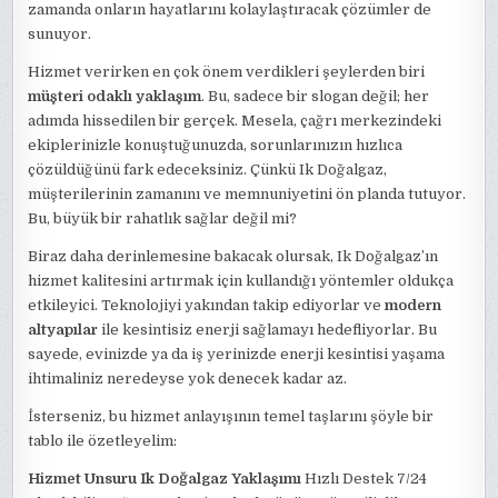
zamanda onların hayatlarını kolaylaştıracak çözümler de
sunuyor.
Hizmet verirken en çok önem verdikleri şeylerden biri
müşteri odaklı yaklaşım
. Bu, sadece bir slogan değil; her
adımda hissedilen bir gerçek. Mesela, çağrı merkezindeki
ekiplerinizle konuştuğunuzda, sorunlarınızın hızlıca
çözüldüğünü fark edeceksiniz. Çünkü Ik Doğalgaz,
müşterilerinin zamanını ve memnuniyetini ön planda tutuyor.
Bu, büyük bir rahatlık sağlar değil mi?
Biraz daha derinlemesine bakacak olursak, Ik Doğalgaz’ın
hizmet kalitesini artırmak için kullandığı yöntemler oldukça
etkileyici. Teknolojiyi yakından takip ediyorlar ve
modern
altyapılar
ile kesintisiz enerji sağlamayı hedefliyorlar. Bu
sayede, evinizde ya da iş yerinizde enerji kesintisi yaşama
ihtimaliniz neredeyse yok denecek kadar az.
İsterseniz, bu hizmet anlayışının temel taşlarını şöyle bir
tablo ile özetleyelim:
Hizmet Unsuru
Ik Doğalgaz Yaklaşımı
Hızlı Destek 7/24