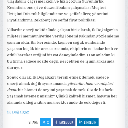
ulaşılabilir çağrı merkezi ve hızlı çözüm Güvenilirlik
Kesintisiz enerji ve düzenli bakım çalışmaları Müşteri
İletişimi Düzenli bilgilendirme ve şeffaf süreç yönetimi
Fiyatlandırma Rekabetçi ve şeffaf fiyat politikası
Yıllardır enerji sektöründe çalışan biri olarak, Ik Doğalgaz’ın
müşteri memnuniyetine verdiği önemi yakından gözlemleme
şansım oldu. Bir keresinde, kışın en soğuk günlerinde
yaşanan küçük bir arıza sırasında, ekiplerin ne kadar hızlı ve
etkili hareket ettiğini bizzat deneyimledim. O an anladım ki,
bu firma sadece sözde değil, gerçekten de işinin arkasında
duruyor.
Sonuç olarak, Ik Doğalgaz’ı tercih etmek demek, sadece
enerji almak değil; aynı zamanda
güvenilir, hızlı ve müşteri
dostu
bir hizmet deneyimi yaşamak demek. Siz de bu farkı
yaşamak istemez misiniz? Çünkü kaliteli hizmet, hayatın her
alanında olduğu gibi enerji sektöründe de çok değerli.
iK Doğalgaz
SHARE:
X
FACEBOOK
LINKEDIN