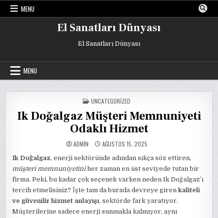
Skip
MENU
to
content
El Sanatları Dünyası
El Sanatları Dünyası
MENU
POSTED
UNCATEGORIZED
IN
Ik Doğalgaz Müşteri Memnuniyeti
Odaklı Hizmet
ADMIN
AĞUSTOS 15, 2025
Ik Doğalgaz
, enerji sektöründe adından sıkça söz ettiren,
müşteri memnuniyetini
her zaman en üst seviyede tutan bir
firma. Peki, bu kadar çok seçenek varken neden Ik Doğalgaz’ı
tercih etmelisiniz? İşte tam da burada devreye giren
kaliteli
ve güvenilir hizmet anlayışı
, sektörde fark yaratıyor.
Müşterilerine sadece enerji sunmakla kalmıyor, aynı