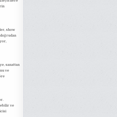
zleyicilere
rin
ler, show
ü doğrudan
üyor,
ye, sanattan
unu ve
öre
r.
ebilir ve
cisi