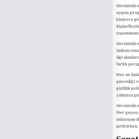
Görüntülü s
uygun progr
binlerce gö
kişiselleşt
yaşamasını
Görüntülü s
imkanı suna
ilgi alanlar
farklı pers
Her ne kada
güvenliği ve
gizlilik pol
yalnızca gü
Görüntülü s
Her geçen g
anlayışını 
getirirken,