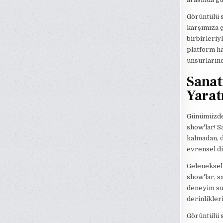
Görüntülü sh
karşımıza ç
birbirleriy
platform ha
unsurların
Sanat
Yarat
Günümüzde s
show'lar! S
kalmadan, d
evrensel dil
Geleneksel 
show'lar, s
deneyim sun
derinlikler
Görüntülü s