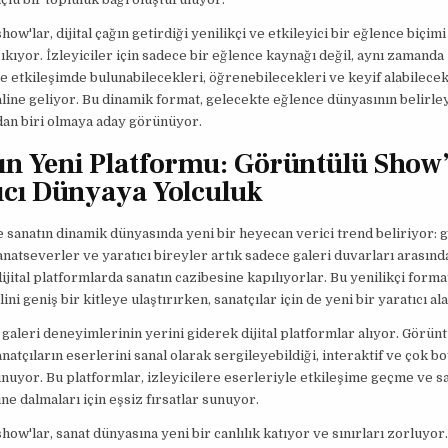
ow'lar, dijital çağın getirdiği yenilikçi ve etkileyici bir eğlence biçimi
ıkıyor. İzleyiciler için sadece bir eğlence kaynağı değil, aynı zamanda
le etkileşimde bulunabilecekleri, öğrenebilecekleri ve keyif alabilecek
line geliyor. Bu dinamik format, gelecekte eğlence dünyasının belirley
dan biri olmaya aday görünüyor.
ın Yeni Platformu: Görüntülü Show’l
ıcı Dünyaya Yolculuk
anatın dinamik dünyasında yeni bir heyecan verici trend beliriyor: 
anatseverler ve yaratıcı bireyler artık sadece galeri duvarları arasında
ijital platformlarda sanatın cazibesine kapılıyorlar. Bu yenilikçi format
ini geniş bir kitleye ulaştırırken, sanatçılar için de yeni bir yaratıcı al
galeri deneyimlerinin yerini giderek dijital platformlar alıyor. Görünt
anatçıların eserlerini sanal olarak sergileyebildiği, interaktif ve çok bo
uyor. Bu platformlar, izleyicilere eserleriyle etkileşime geçme ve s
ine dalmaları için eşsiz fırsatlar sunuyor.
how'lar, sanat dünyasına yeni bir canlılık katıyor ve sınırları zorluyor.