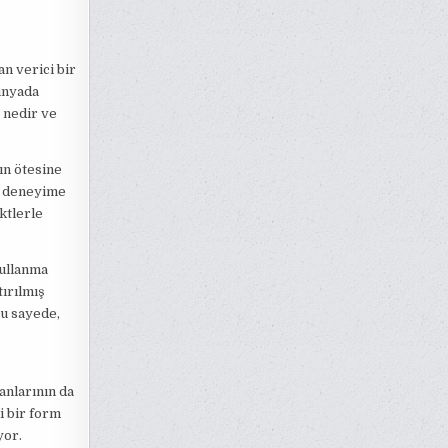
an verici bir
dünyada
 nedir ve
ın ötesine
ir deneyime
ktlerle
kullanma
ırılmış
Bu sayede,
anlarının da
ni bir form
yor.