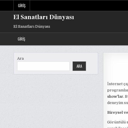
Skip
GIRIŞ
to
content
El Sanatları Dünyası
El Sanatları Dünyası
GIRIŞ
Ara
ARA
İnternet ça
programları
show'lar
. 
deneyim su
Bireysel ve
Görüntülü s