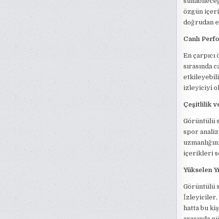
sunabileceğ
özgün içeri
doğrudan e
Canlı Perfo
En çarpıcı 
sırasında c
etkileyebil
izleyiciyi o
Çeşitlilik 
Görüntülü s
spor anali
uzmanlığını
içerikleri 
Yükselen Yı
Görüntülü s
İzleyiciler,
hatta bu kiş
arasında gü