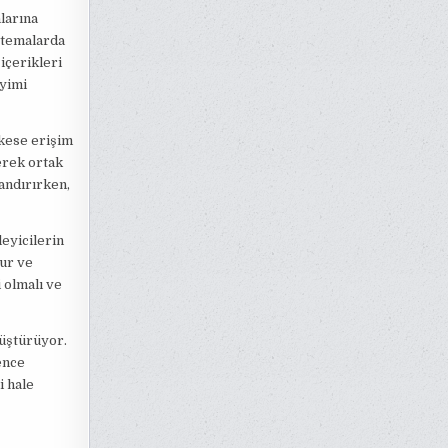
larına
 temalarda
içerikleri
eyimi
rkese erişim
lerek ortak
zandırırken,
leyicilerin
rur ve
i olmalı ve
nüştürüyor.
ence
i hale