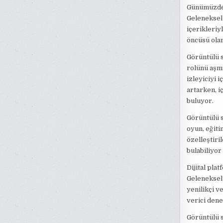
Günümüzde i
Geleneksel 
içerikleriy
öncüsü olar
Görüntülü s
rolünü aşmı
izleyiciyi 
artarken, iç
buluyor.
Görüntülü s
oyun, eğiti
özelleştiri
bulabiliyor
Dijital plat
Geleneksel 
yenilikçi v
verici den
Görüntülü 