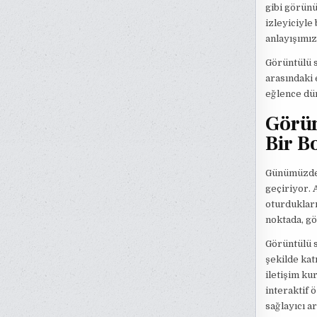
gibi görünü
izleyiciyle
anlayışımız
Görüntülü s
arasındaki e
eğlence dün
Görün
Bir B
Günümüzde 
geçiriyor. 
oturdukları
noktada, gö
Görüntülü s
şekilde kat
iletişim kur
interaktif ö
sağlayıcı a