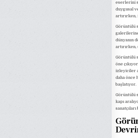
eserlerini 
duygusal ve
artırırken,
Görüntülü s
galerilerin
dünyanın dör
artırırken, 
Görüntülü s
öne çıkıyor
izleyiciler
daha önce h
başlatıyor.
Görüntülü s
kapı aralıyo
sanatçıları 
Görün
Devr