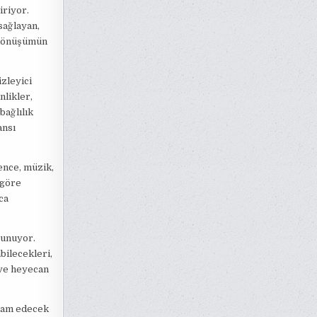
iriyor.
sağlayan,
 dönüşümün
zleyici
nlikler,
bağlılık
ansı
ence, müzik,
 göre
ca
 sunuyor.
bilecekleri,
 ve heyecan
evam edecek