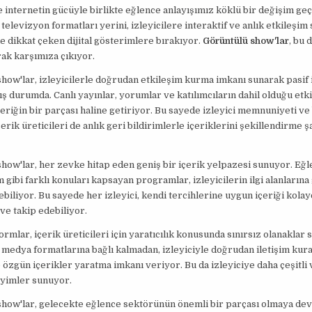
nternetin gücüyle birlikte eğlence anlayışımız köklü bir değişim geç
televizyon formatları yerini, izleyicilere interaktif ve anlık etkileşim 
le dikkat çeken dijital gösterimlere bırakıyor.
Görüntülü show'lar
, bu
ak karşımıza çıkıyor.
how'lar, izleyicilerle doğrudan etkileşim kurma imkanı sunarak pasif i
ş durumda. Canlı yayınlar, yorumlar ve katılımcıların dahil olduğu etki
içeriğin bir parçası haline getiriyor. Bu sayede izleyici memnuniyeti ve 
erik üreticileri de anlık geri bildirimlerle içeriklerini şekillendirme ş
how'lar, her zevke hitap eden geniş bir içerik yelpazesi sunuyor. Eğl
m gibi farklı konuları kapsayan programlar, izleyicilerin ilgi alanlarına
lebiliyor. Bu sayede her izleyici, kendi tercihlerine uygun içeriği kolay
 ve takip edebiliyor.
formlar, içerik üreticileri için yaratıcılık konusunda sınırsız olanaklar
medya formatlarına bağlı kalmadan, izleyiciyle doğrudan iletişim kura
e özgün içerikler yaratma imkanı veriyor. Bu da izleyiciye daha çeşitli
eyimler sunuyor.
show'lar, gelecekte eğlence sektörünün önemli bir parçası olmaya d