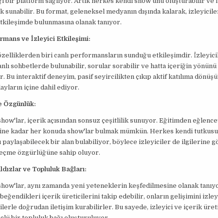
i bir platform sağlıyor. Artık herkes kendi show'unu oluşturabilir ve i
k sunabilir. Bu format, geleneksel medyanın dışında kalarak, izleyicile
tkileşimde bulunmasına olanak tanıyor.
rmans ve İzleyici Etkileşimi:
özelliklerden biri canlı performansların sunduğu etkileşimdir. İzleyici
anlı sohbetlerde bulunabilir, sorular sorabilir ve hatta içeriğin yönün
ir. Bu interaktif deneyim, pasif seyircilikten çıkıp aktif katılıma dönüş
layların içine dahil ediyor.
ve Özgünlük:
how'lar, içerik açısından sonsuz çeşitlilik sunuyor. Eğitimden eğlence
zine kadar her konuda show'lar bulmak mümkün. Herkes kendi tutkus
 paylaşabilecek bir alan bulabiliyor, böylece izleyiciler de ilgilerine g
seçme özgürlüğüne sahip oluyor.
ldızlar ve Topluluk Bağları:
how'lar, aynı zamanda yeni yeteneklerin keşfedilmesine olanak tanıyo
 beğendikleri içerik üreticilerini takip edebilir, onların gelişimini izley
ilerle doğrudan iletişim kurabilirler. Bu sayede, izleyici ve içerik üreti
çlü bir topluluk bağı oluşturuluyor.