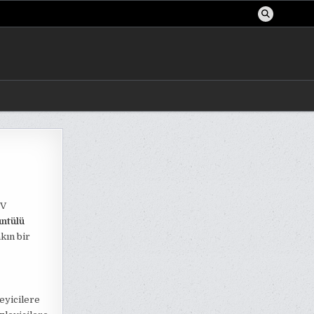
TV
ntülü
kın bir
leyicilere