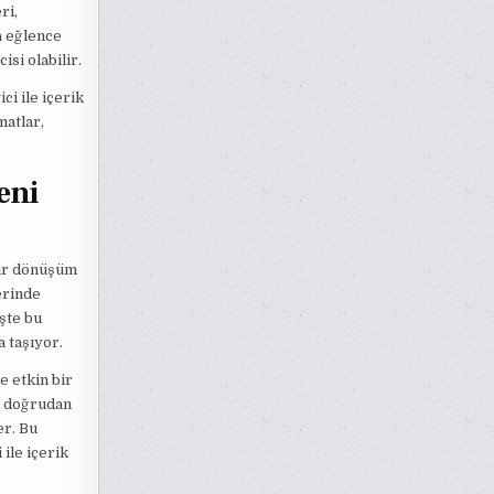
ri,
a eğlence
si olabilir.
ci ile içerik
matlar,
eni
bir dönüşüm
erinde
şte bu
 taşıyor.
e etkin bir
la doğrudan
er. Bu
 ile içerik