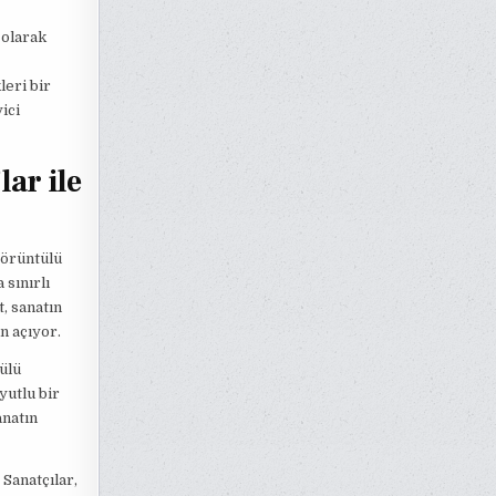
 olarak
leri bir
ici
ar ile
görüntülü
 sınırlı
, sanatın
an açıyor.
ülü
yutlu bir
anatın
 Sanatçılar,