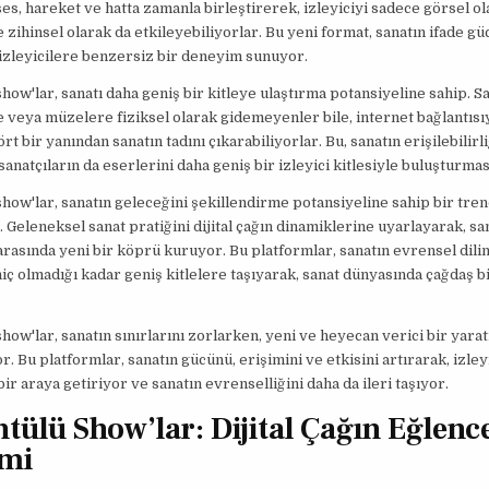
ses, hareket ve hatta zamanla birleştirerek, izleyiciyi sadece görsel ol
 zihinsel olarak da etkileyebiliyorlar. Bu yeni format, sanatın ifade g
 izleyicilere benzersiz bir deneyim sunuyor.
how'lar, sanatı daha geniş bir kitleye ulaştırma potansiyeline sahip. S
e veya müzelere fiziksel olarak gidemeyenler bile, internet bağlantısı
t bir yanından sanatın tadını çıkarabiliyorlar. Bu, sanatın erişilebilirli
sanatçıların da eserlerini daha geniş bir izleyici kitlesiyle buluşturmas
how'lar, sanatın geleceğini şekillendirme potansiyeline sahip bir tren
. Geleneksel sanat pratiğini dijital çağın dinamiklerine uyarlayarak, sa
 arasında yeni bir köprü kuruyor. Bu platformlar, sanatın evrensel dili
iç olmadığı kadar geniş kitlelere taşıyarak, sanat dünyasında çağdaş b
how'lar, sanatın sınırlarını zorlarken, yeni ve heyecan verici bir yara
r. Bu platformlar, sanatın gücünü, erişimini ve etkisini artırarak, izley
bir araya getiriyor ve sanatın evrenselliğini daha da ileri taşıyor.
tülü Show’lar: Dijital Çağın Eğlenc
imi