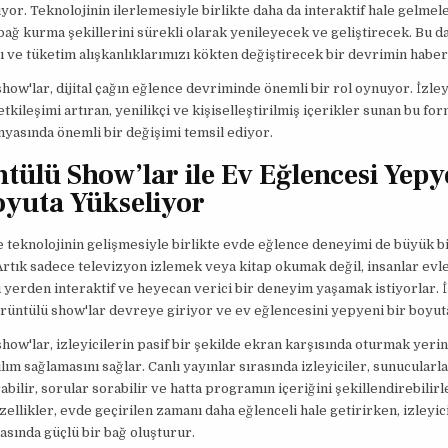
yor. Teknolojinin ilerlemesiyle birlikte daha da interaktif hale gelmele
 bağ kurma şekillerini sürekli olarak yenileyecek ve geliştirecek. Bu d
ı ve tüketim alışkanlıklarımızı kökten değiştirecek bir devrimin haberci
how'lar, dijital çağın eğlence devriminde önemli bir rol oynuyor. İzleyi
tkileşimi artıran, yenilikçi ve kişiselleştirilmiş içerikler sunan bu for
yasında önemli bir değişimi temsil ediyor.
tülü Show’lar ile Ev Eğlencesi Yepy
oyuta Yükseliyor
teknolojinin gelişmesiyle birlikte evde eğlence deneyimi de büyük 
Artık sadece televizyon izlemek veya kitap okumak değil, insanlar evl
 yerden interaktif ve heyecan verici bir deneyim yaşamak istiyorlar. İ
rüntülü show'lar devreye giriyor ve ev eğlencesini yepyeni bir boyuta
how'lar, izleyicilerin pasif bir şekilde ekran karşısında oturmak yerin
ılım sağlamasını sağlar. Canlı yayınlar sırasında izleyiciler, sunucular
abilir, sorular sorabilir ve hatta programın içeriğini şekillendirebilirl
zellikler, evde geçirilen zamanı daha eğlenceli hale getirirken, izleyici
rasında güçlü bir bağ oluşturur.