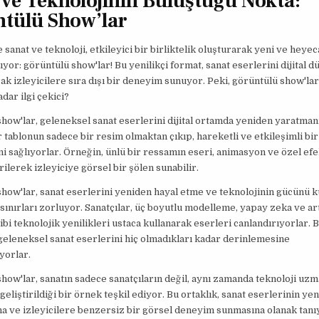
 ve Teknolojinin Buluştuğu Nokta:
tülü Show’lar
anat ve teknoloji, etkileyici bir birliktelik oluşturarak yeni ve heyec
yor: görüntülü show'lar! Bu yenilikçi format, sanat eserlerini dijital 
ak izleyicilere sıra dışı bir deneyim sunuyor. Peki, görüntülü show'lar
dar ilgi çekici?
how'lar, geleneksel sanat eserlerini dijital ortamda yeniden yaratman
r tablonun sadece bir resim olmaktan çıkıp, hareketli ve etkileşimli b
 sağlıyorlar. Örneğin, ünlü bir ressamın eseri, animasyon ve özel efe
rilerek izleyiciye görsel bir şölen sunabilir.
how'lar, sanat eserlerini yeniden hayal etme ve teknolojinin gücünü 
ınırları zorluyor. Sanatçılar, üç boyutlu modelleme, yapay zeka ve art
ibi teknolojik yenilikleri ustaca kullanarak eserleri canlandırıyorlar. 
 geleneksel sanat eserlerini hiç olmadıkları kadar derinlemesine
yorlar.
how'lar, sanatın sadece sanatçıların değil, aynı zamanda teknoloji uzm
 geliştirildiği bir örnek teşkil ediyor. Bu ortaklık, sanat eserlerinin ye
 ve izleyicilere benzersiz bir görsel deneyim sunmasına olanak tanı