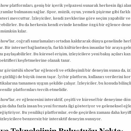
how platformları, geniş bir içerik yelpazesi sunarak herkesin ilgi alan
amlar bulmasını sağlar. Spor, müzik, oyun, yemek pişirme gibi farklı
steri mevcuttur. İzleyiciler, kendi zevklerine göre seçim yapabilir ve 
irebilirler. Bu da herkesin kendi evinde kendine özgü bir eğlence den
 mümkün kılar.
how'lar, coğrafi sınırlamaları ortadan kaldırarak dünya genelinde he
r. Bir internet bağlantısıyla, farklı kültürlerden insanlar bir araya ge
ını paylaşabilirler. Bu küresel erişim, izleyicilere yeni bakış açıları ka
pektifleri keşfetmelerine olanak tanır.
r görüntülü show'lar eğlenceli ve etkileşimli bir deneyim sunsa da, iz
 gizliliği de büyük önem taşır. İyi bir platform, kullanıcı verilerini ko
itikalarına tamamen uygun şekilde çalışır. İzleyiciler, bu konuda bilinçl
venilir platformları tercih etmelidir.
how'lar, ev eğlencesini interaktif, çeşitli ve küresel bir deneyime dö
ün daha fazla insan bu yeni formata ilgi gösteriyor ve geleneksel eğl
değiştiriyor. Bu yenilikçi platformlar, evde geçirilen zamanı daha keyifl
 izleyicilere benzersiz bir interaktif deneyim sunuyor.