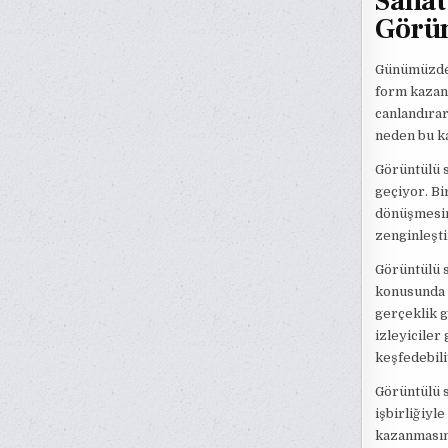
Sanat
Görün
Günümüzde s
form kazanı
canlandırar
neden bu ka
Görüntülü s
geçiyor. Bi
dönüşmesini
zenginleşti
Görüntülü s
konusunda s
gerçeklik g
izleyiciler
keşfedebili
Görüntülü s
işbirliğiyle
kazanmasına