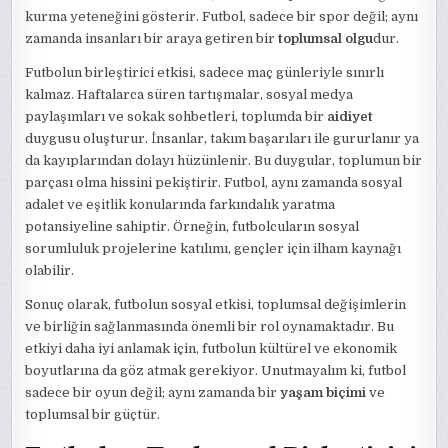
kurma yeteneğini gösterir. Futbol, sadece bir spor değil; aynı
zamanda insanları bir araya getiren bir
toplumsal olgu
dur.
Futbolun birleştirici etkisi, sadece maç günleriyle sınırlı
kalmaz. Haftalarca süren tartışmalar, sosyal medya
paylaşımları ve sokak sohbetleri, toplumda bir
aidiyet
duygusu oluşturur. İnsanlar, takım başarıları ile gururlanır ya
da kayıplarından dolayı hüzünlenir. Bu duygular, toplumun bir
parçası olma hissini pekiştirir. Futbol, aynı zamanda sosyal
adalet ve eşitlik konularında farkındalık yaratma
potansiyeline sahiptir. Örneğin, futbolcuların sosyal
sorumluluk projelerine katılımı, gençler için ilham kaynağı
olabilir.
Sonuç olarak, futbolun sosyal etkisi, toplumsal değişimlerin
ve birliğin sağlanmasında önemli bir rol oynamaktadır. Bu
etkiyi daha iyi anlamak için, futbolun kültürel ve ekonomik
boyutlarına da göz atmak gerekiyor. Unutmayalım ki, futbol
sadece bir oyun değil; aynı zamanda bir
yaşam biçimi
ve
toplumsal bir güçtür.