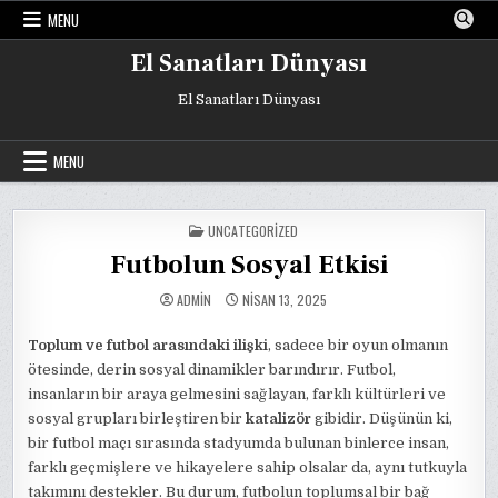
Skip
MENU
to
content
El Sanatları Dünyası
El Sanatları Dünyası
MENU
POSTED
UNCATEGORIZED
IN
Futbolun Sosyal Etkisi
ADMIN
NISAN 13, 2025
Toplum ve futbol arasındaki ilişki
, sadece bir oyun olmanın
ötesinde, derin sosyal dinamikler barındırır. Futbol,
insanların bir araya gelmesini sağlayan, farklı kültürleri ve
sosyal grupları birleştiren bir
katalizör
gibidir. Düşünün ki,
bir futbol maçı sırasında stadyumda bulunan binlerce insan,
farklı geçmişlere ve hikayelere sahip olsalar da, aynı tutkuyla
takımını destekler. Bu durum, futbolun toplumsal bir bağ