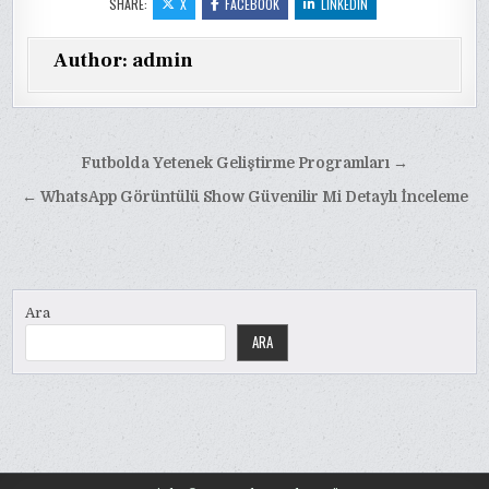
SHARE:
X
FACEBOOK
LINKEDIN
Author:
admin
Yazı
Futbolda Yetenek Geliştirme Programları →
gezinmesi
← WhatsApp Görüntülü Show Güvenilir Mi Detaylı İnceleme
Ara
ARA