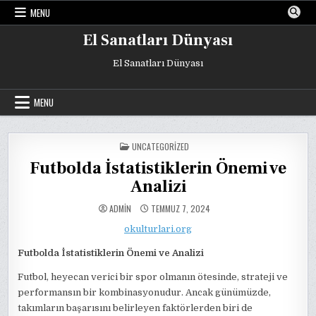
Skip
MENU
to
content
El Sanatları Dünyası
El Sanatları Dünyası
MENU
POSTED
UNCATEGORIZED
IN
Futbolda İstatistiklerin Önemi ve
Analizi
ADMIN
TEMMUZ 7, 2024
okulturlari.org
Futbolda İstatistiklerin Önemi ve Analizi
Futbol, heyecan verici bir spor olmanın ötesinde, strateji ve
performansın bir kombinasyonudur. Ancak günümüzde,
takımların başarısını belirleyen faktörlerden biri de