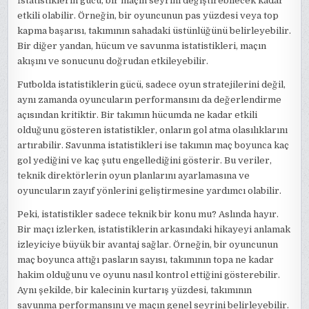
İstatistiklerin gücü, bir maçın seyrini değiştirebilecek kadar
etkili olabilir. Örneğin, bir oyuncunun pas yüzdesi veya top
kapma başarısı, takımının sahadaki üstünlüğünü belirleyebilir.
Bir diğer yandan, hücum ve savunma istatistikleri, maçın
akışını ve sonucunu doğrudan etkileyebilir.
Futbolda istatistiklerin gücü, sadece oyun stratejilerini değil,
aynı zamanda oyuncuların performansını da değerlendirme
açısından kritiktir. Bir takımın hücumda ne kadar etkili
olduğunu gösteren istatistikler, onların gol atma olasılıklarını
artırabilir. Savunma istatistikleri ise takımın maç boyunca kaç
gol yediğini ve kaç şutu engellediğini gösterir. Bu veriler,
teknik direktörlerin oyun planlarını ayarlamasına ve
oyuncuların zayıf yönlerini geliştirmesine yardımcı olabilir.
Peki, istatistikler sadece teknik bir konu mu? Aslında hayır.
Bir maçı izlerken, istatistiklerin arkasındaki hikayeyi anlamak
izleyiciye büyük bir avantaj sağlar. Örneğin, bir oyuncunun
maç boyunca attığı pasların sayısı, takımının topa ne kadar
hakim olduğunu ve oyunu nasıl kontrol ettiğini gösterebilir.
Aynı şekilde, bir kalecinin kurtarış yüzdesi, takımının
savunma performansını ve maçın genel seyrini belirleyebilir.