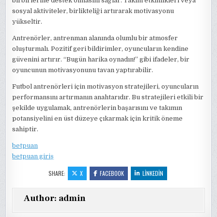
birbirlerine destek olmasını sağlar. Takım etkinlikleri veya
sosyal aktiviteler, birlikteliği artırarak motivasyonu
yükseltir.
Antrenörler, antrenman alanında olumlu bir atmosfer
oluşturmalı. Pozitif geri bildirimler, oyuncuların kendine
güvenini artırır. “Bugün harika oynadın!” gibi ifadeler, bir
oyuncunun motivasyonunu tavan yaptırabilir.
Futbol antrenörleri için motivasyon stratejileri, oyuncuların
performansını artırmanın anahtarıdır. Bu stratejileri etkili bir
şekilde uygulamak, antrenörlerin başarısını ve takımın
potansiyelini en üst düzeye çıkarmak için kritik öneme
sahiptir.
betpuan
betpuan giriş
SHARE:
X
FACEBOOK
LINKEDIN
Author:
admin