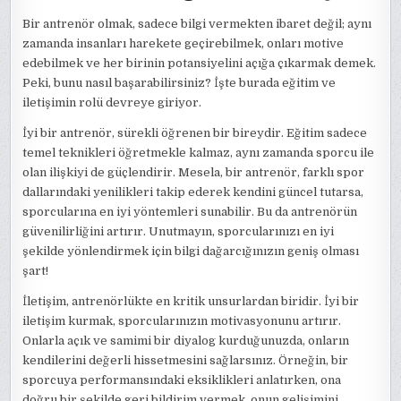
Bir antrenör olmak, sadece bilgi vermekten ibaret değil; aynı
zamanda insanları harekete geçirebilmek, onları motive
edebilmek ve her birinin potansiyelini açığa çıkarmak demek.
Peki, bunu nasıl başarabilirsiniz? İşte burada eğitim ve
iletişimin rolü devreye giriyor.
İyi bir antrenör, sürekli öğrenen bir bireydir. Eğitim sadece
temel teknikleri öğretmekle kalmaz, aynı zamanda sporcu ile
olan ilişkiyi de güçlendirir. Mesela, bir antrenör, farklı spor
dallarındaki yenilikleri takip ederek kendini güncel tutarsa,
sporcularına en iyi yöntemleri sunabilir. Bu da antrenörün
güvenilirliğini artırır. Unutmayın, sporcularınızı en iyi
şekilde yönlendirmek için bilgi dağarcığınızın geniş olması
şart!
İletişim, antrenörlükte en kritik unsurlardan biridir. İyi bir
iletişim kurmak, sporcularınızın motivasyonunu artırır.
Onlarla açık ve samimi bir diyalog kurduğunuzda, onların
kendilerini değerli hissetmesini sağlarsınız. Örneğin, bir
sporcuya performansındaki eksiklikleri anlatırken, ona
doğru bir şekilde geri bildirim vermek, onun gelişimini