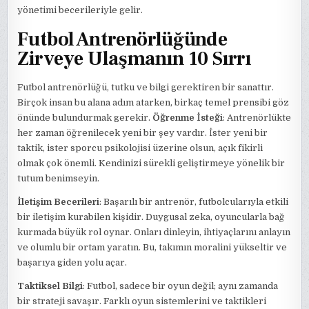
yönetimi becerileriyle gelir.
Futbol Antrenörlüğünde
Zirveye Ulaşmanın 10 Sırrı
Futbol antrenörlüğü, tutku ve bilgi gerektiren bir sanattır.
Birçok insan bu alana adım atarken, birkaç temel prensibi göz
önünde bulundurmak gerekir.
Öğrenme İsteği
: Antrenörlükte
her zaman öğrenilecek yeni bir şey vardır. İster yeni bir
taktik, ister sporcu psikolojisi üzerine olsun, açık fikirli
olmak çok önemli. Kendinizi sürekli geliştirmeye yönelik bir
tutum benimseyin.
İletişim Becerileri
: Başarılı bir antrenör, futbolcularıyla etkili
bir iletişim kurabilen kişidir. Duygusal zeka, oyuncularla bağ
kurmada büyük rol oynar. Onları dinleyin, ihtiyaçlarını anlayın
ve olumlu bir ortam yaratın. Bu, takımın moralini yükseltir ve
başarıya giden yolu açar.
Taktiksel Bilgi
: Futbol, sadece bir oyun değil; aynı zamanda
bir strateji savaşır. Farklı oyun sistemlerini ve taktikleri