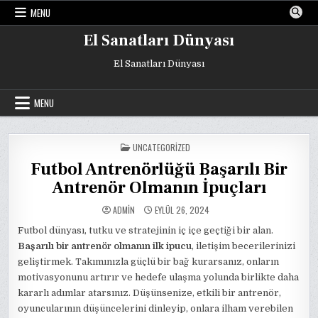
Skip
MENU
to
content
El Sanatları Dünyası
El Sanatları Dünyası
MENU
POSTED
UNCATEGORIZED
IN
Futbol Antrenörlüğü Başarılı Bir
Antrenör Olmanın İpuçları
ADMIN
EYLÜL 26, 2024
Futbol dünyası, tutku ve stratejinin iç içe geçtiği bir alan.
Başarılı bir antrenör olmanın ilk ipucu
, iletişim becerilerinizi
geliştirmek. Takımınızla güçlü bir bağ kurarsanız, onların
motivasyonunu artırır ve hedefe ulaşma yolunda birlikte daha
kararlı adımlar atarsınız. Düşünsenize, etkili bir antrenör,
oyuncularının düşüncelerini dinleyip, onlara ilham verebilen