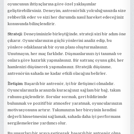
oyuncunun ihtiyaçlarına göre özel yaklaşımlar
geliştirebilirsiniz. Deneyim, antrenörlük yolculuğunuzda size
rehberlik eder ve sizi her durumda nasıl hareket edeceğiniz
konusunda bilinçlendirir.
Strateji
: Deneyiminizle birleştiğinde, strateji sizi bir adım öne
çıkarır. Oyuncularınızın güçlü yönlerini analiz edip, bu
yönlere odaklanarak bir oyun planı oluşturmalısınız.
Unutmayın, her maç farklıdır. Düşmanlarınızı iyi tanımalı ve
onlara göre hazırlık yapmalısınız. Bir satranç oyunu gibi, her
hamlenizi düşünerek yapmalısınız. Stratejik düşünme,
antrenörün sahada ne kadar etkili olacağını belirler.
İletişim
: Başarılı bir antrenör, iyi bir iletişimci olmalıdır.
Oyuncularınızla aranızda kuracağınız sağlam bir bağ, takım
ruhunu güçlendirir. Sorular sormak, geri bildirimde
bulunmak ve pozitif bir atmosfer yaratmak, oyuncularınızın
motivasyonunu artırır. Takımınızın her bireyinin kendini
değerli hissetmesini sağlamak, sahada daha iyi performans
sergilemelerine yardımcı olur.
Bu unsurları bir araya getirerek, başarılı bir antrenör olma