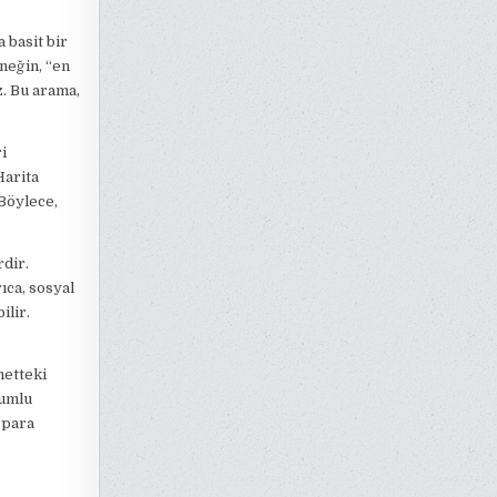
a basit bir
neğin, “en
z. Bu arama,
i
Harita
 Böylece,
rdir.
ıca, sosyal
ilir.
netteki
lumlu
 para