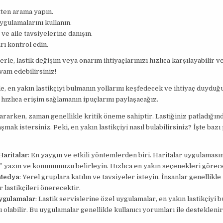
tten arama yapın.
ygulamalarını kullanın.
ve aile tavsiyelerine danışın.
ı kontrol edin.
rle, lastik değişim veya onarım ihtiyaçlarınızı hızlıca karşılayabilir v
am edebilirsiniz!
, en yakın lastikçiyi bulmanın yollarını keşfedecek ve ihtiyaç duydu
hızlıca erişim sağlamanın ipuçlarını paylaşacağız.
i ararken, zaman genellikle kritik öneme sahiptir. Lastiğiniz patladığı
şmak istersiniz. Peki, en yakın lastikçiyi nasıl bulabilirsiniz? İşte bazı
Haritalar
: En yaygın ve etkili yöntemlerden biri. Haritalar uygulaması
i” yazın ve konumunuzu belirleyin. Hızlıca en yakın seçenekleri görec
 Medya
: Yerel gruplara katılın ve tavsiyeler isteyin. İnsanlar genellikle
r lastikçileri önerecektir.
ygulamalar
: Lastik servislerine özel uygulamalar, en yakın lastikçiyi 
 olabilir. Bu uygulamalar genellikle kullanıcı yorumları ile desteklenir