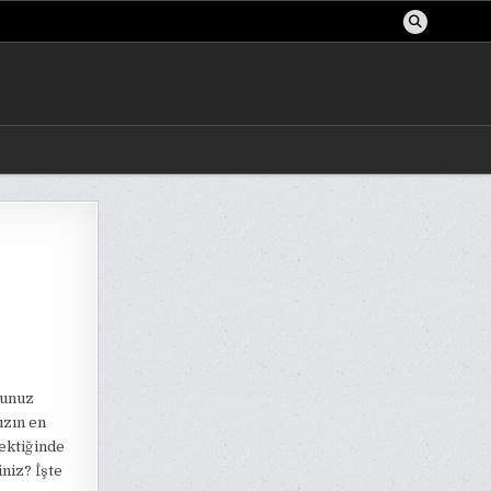
ğunuz
ızın en
rektiğinde
iniz? İşte