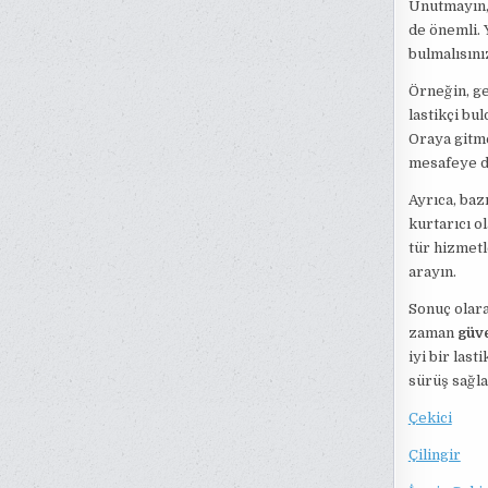
Unutmayın, 
de önemli. 
bulmalısını
Örneğin, ge
lastikçi bu
Oraya gitm
mesafeye d
Ayrıca, bazı
kurtarıcı ol
tür hizmetl
arayın.
Sonuç olara
zaman
güve
iyi bir las
sürüş sağla
Çekici
Çilingir