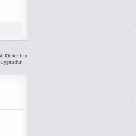
i Kimler İcin
Uygundur →