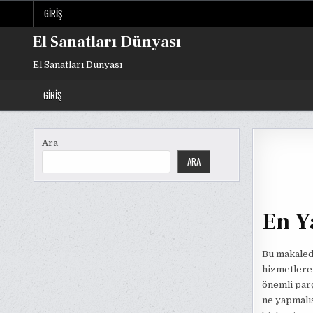
Skip
GIRIŞ
to
content
El Sanatları Dünyası
El Sanatları Dünyası
GIRIŞ
Ara
ARA
En Y
Bu makale
hizmetlere 
önemli parç
ne yapmalıs