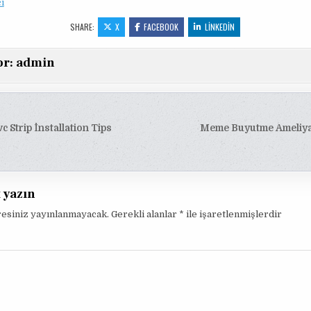
i
SHARE:
X
FACEBOOK
LINKEDIN
or:
admin
c Strip İnstallation Tips
Meme Buyutme Ameliyat
esi
t yazın
resiniz yayınlanmayacak.
Gerekli alanlar
*
ile işaretlenmişlerdir