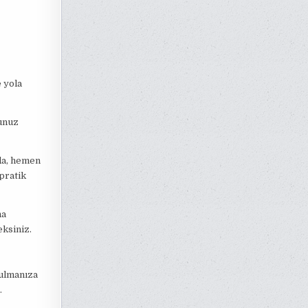
e yola
ğunuz
nda, hemen
 pratik
na
eksiniz.
bulmanıza
.