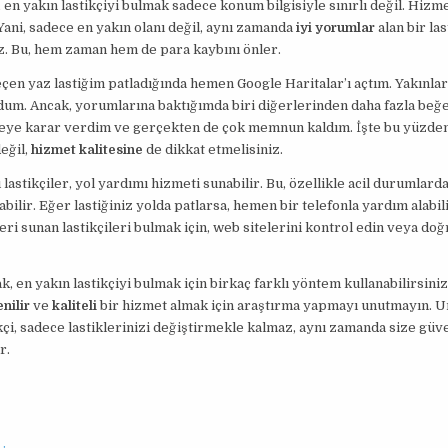
en yakın lastikçiyi bulmak sadece konum bilgisiyle sınırlı değil. Hizme
Yani, sadece en yakın olanı değil, aynı zamanda
iyi yorumlar
alan bir las
z. Bu, hem zaman hem de para kaybını önler.
çen yaz lastiğim patladığında hemen Google Haritalar’ı açtım. Yakınlar
ldum. Ancak, yorumlarına baktığımda biri diğerlerinden daha fazla beğen
eye karar verdim ve gerçekten de çok memnun kaldım. İşte bu yüzden
eğil,
hizmet kalitesine
de dikkat etmelisiniz.
 lastikçiler, yol yardımı hizmeti sunabilir. Bu, özellikle acil durumlard
abilir. Eğer lastiğiniz yolda patlarsa, hemen bir telefonla yardım alabil
eri sunan lastikçileri bulmak için, web sitelerini kontrol edin veya do
k, en yakın lastikçiyi bulmak için birkaç farklı yöntem kullanabilirsiniz
nilir
ve
kaliteli
bir hizmet almak için araştırma yapmayı unutmayın. U
tikçi, sadece lastiklerinizi değiştirmekle kalmaz, aynı zamanda size güve
r.