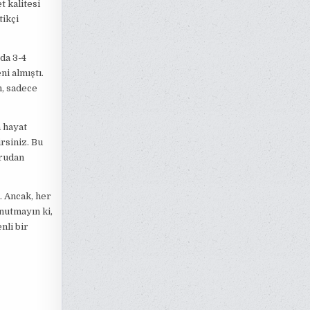
t kalitesi
tikçi
da 3-4
i almıştı.
, sadece
a hayat
irsiniz. Bu
ğrudan
. Ancak, her
nutmayın ki,
nli bir