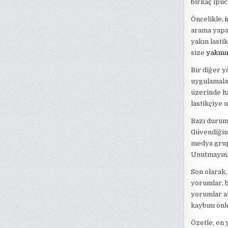
birkaç ipuc
Öncelikle,
arama yapar
yakın lasti
size
yakını
Bir diğer y
uygulamalar
üzerinde han
lastikçiye 
Bazı durum
Güvendiğini
medya grupl
Unutmayın,
Son olarak,
yorumlar, b
yorumlar al
kaybını önl
Özetle, en y