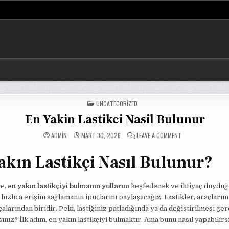
POSTED
UNCATEGORIZED
IN
En Yakin Lastikci Nasil Bulunur
ON
ADMIN
MART 30, 2026
LEAVE A COMMENT
EN
YAKIN
LASTIKCI
akın Lastikçi Nasıl Bulunur?
NASIL
BULUNUR
de,
en yakın lastikçiyi bulmanın yollarını
keşfedecek ve ihtiyaç duydu
hızlıca erişim sağlamanın ipuçlarını paylaşacağız. Lastikler, araçlarım
alarından biridir. Peki, lastiğiniz patladığında ya da değiştirilmesi ge
ınız? İlk adım, en yakın lastikçiyi bulmaktır. Ama bunu nasıl yapabilirs