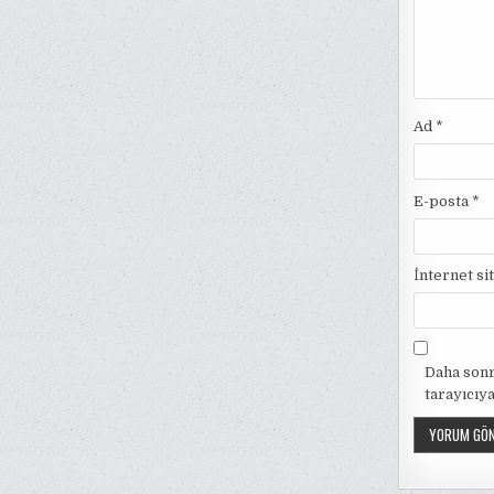
Ad
*
E-posta
*
İnternet si
Daha sonr
tarayıcıya