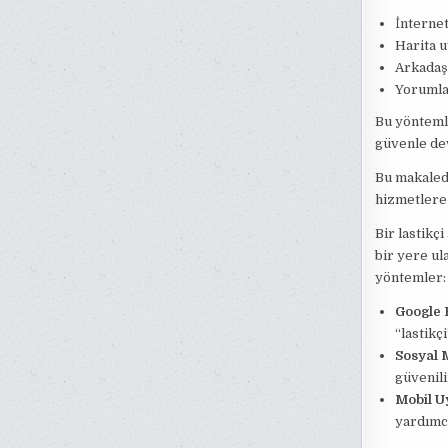
İnterne
Harita u
Arkadaş 
Yorumlar
Bu yöntemle
güvenle dev
Bu makalede
hizmetlere 
Bir lastikç
bir yere ula
yöntemler:
Google 
“lastikç
Sosyal
güvenili
Mobil U
yardımcı