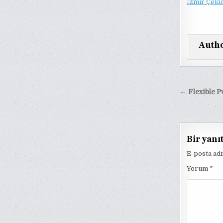
İzmir Çekic
Auth
Yazı
← Flexible Pv
gezinm
Bir yanı
E-posta ad
Yorum
*