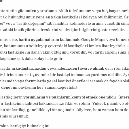
u:
internetin gücünden yararlanın
. Akıllı telefonunuz veya bilgisayarınızl
ak, bulunduğunuz yere en yakın lastikçileri kolayca bulabilirsiniz. Ör
kçi” veya “lastik değişimi” gibi anahtar kelimelerle arama yapabilirsini
nızdaki lastikçilerin
adreslerini ve iletişim bilgilerini gösterecektir.
öntem ise,
harita uygulamalarını kullanmak
. Google Maps veya benzer
, konumunuzu belirleyip çevredeki lastikçileri hızlıca listeleyebilir. 
gi lastikçilerin daha yakın olduğunu görebilir, yol tarifi alabilirsiniz.
ulaşmanız çok daha kolay hale gelir.
larda,
arkadaşlarınızdan veya ailenizden tavsiye almak
da iyi bir fiki
z birinin önerisi, güvenilir bir lastikçi bulmanıza yardımcı olabilir. Ayr
arında veya forumlarda yerel lastikçi önerileri aramak da faydalı olab
 deneyim paylaşımı her zaman değerlidir!
 lastikçilerin
yorumlarını ve puanlarını kontrol etmek
önemlidir. İnter
ir lastikçinin kalitesi hakkında size fikir verebilir. Yüksek puanlı ve o
an bir lastikçi, genellikle iyi bir seçimdir. Böylece, hem zaman hem de
emiş olursunuz.
akın lastikçiyi bulmak için: