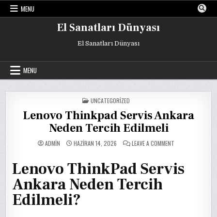
Skip
MENU
to
content
El Sanatları Dünyası
El Sanatları Dünyası
MENU
POSTED
UNCATEGORIZED
IN
Lenovo Thinkpad Servis Ankara
Neden Tercih Edilmeli
ON
ADMIN
HAZIRAN 14, 2026
LEAVE A COMMENT
LENOVO
THINKPAD
SERVIS
Lenovo ThinkPad Servis
ANKARA
NEDEN
TERCIH
Ankara Neden Tercih
EDILMELI
Edilmeli?