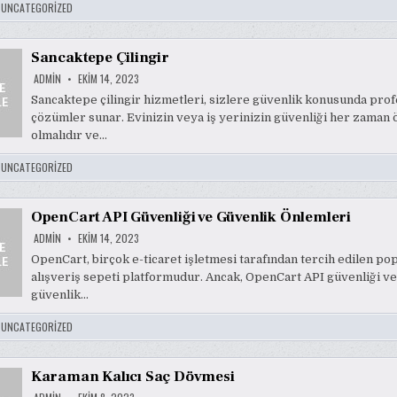
:
UNCATEGORIZED
Sancaktepe Çilingir
ADMIN
EKIM 14, 2023
Sancaktepe çilingir hizmetleri, sizlere güvenlik konusunda pro
çözümler sunar. Evinizin veya iş yerinizin güvenliği her zaman 
olmalıdır ve…
:
UNCATEGORIZED
OpenCart API Güvenliği ve Güvenlik Önlemleri
ADMIN
EKIM 14, 2023
OpenCart, birçok e-ticaret işletmesi tarafından tercih edilen pop
alışveriş sepeti platformudur. Ancak, OpenCart API güvenliği ve
güvenlik…
:
UNCATEGORIZED
Karaman Kalıcı Saç Dövmesi