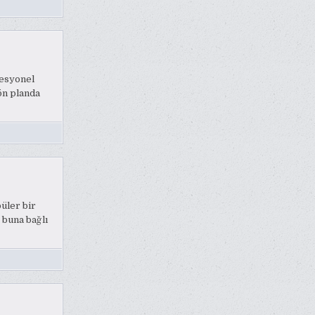
fesyonel
ön planda
üler bir
 buna bağlı