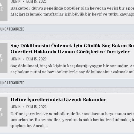
ADMIN
EKIM 15, 2023
Basketbol, dünya genelinde popüler olan heyecan verici bir spor 
Maçları izlemek, taraftarlar için büyük bir keyif ve tutku kaynağ
:
UNCATEGORIZED
Saç Dökülmesini Önlemek İçin Günlük Saç Bakım Rut
Önerileri Hakkında Uzman Görüşleri ve Tavsiyeler
ADMIN
EKIM 15, 2023
Saç dökülmesi, birçok kişinin karşılaştığı yaygın bir sorundur. A
saç bakım rutini ve bazı önlemlerle saç dökülmesini azaltmak 
:
UNCATEGORIZED
Define İşaretlerindeki Gizemli Rakamlar
ADMIN
EKIM 15, 2023
Define işaretleri ve semboller, define avcılarının heyecanını art
unsurlardır. Bu semboller, yeraltında saklı hazineleri bulmak için
ipuçlarıdır. Ancak,…