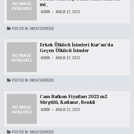
mi_
ADMIN
ARALIK 23, 2023
POSTED IN:
UNCATEGORIZED
Erkek Ülkücü İsimleri Kur’an’da
Geçen Ülkücü İsimler
ADMIN
ARALIK 23, 2023
POSTED IN:
UNCATEGORIZED
Cam Balkon Fiyatları 2023 m2
Sürgülü, Katlanır, Renkli
ADMIN
ARALIK 23, 2023
POSTED IN:
UNCATEGORIZED